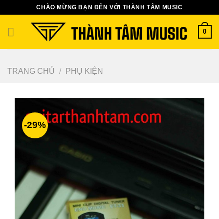
Bỏ
CHÀO MỪNG BẠN ĐẾN VỚI THÀNH TÂM MUSIC
qua
nội
0
dung
TRANG CHỦ
/
PHỤ KIỆN
-29%