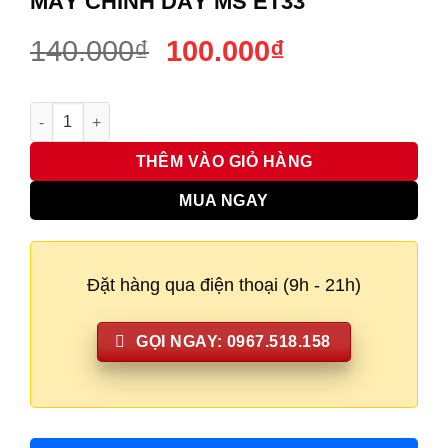
MÁY CHỈNH DÂY MS ET33
Giá
Giá
140.000
₫
100.000
₫
gốc
hiện
là:
tại
Máy chỉnh Dây MS ET33 số lượng
140.000₫.
là:
100.000₫.
THÊM VÀO GIỎ HÀNG
MUA NGAY
Đặt hàng qua điện thoại (9h - 21h)
GỌI NGAY: 0967.518.158