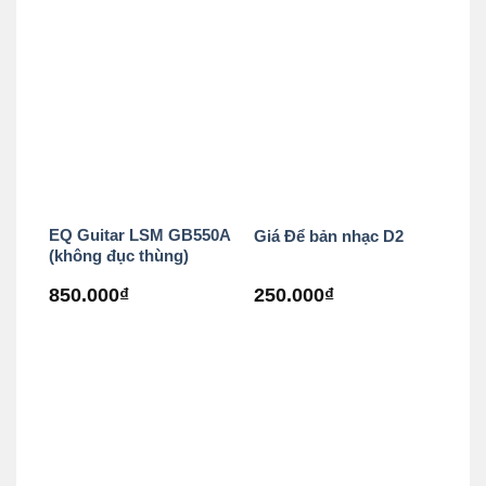
là:
tại
400.000₫.
là:
250.00
EQ Guitar LSM GB550A
Giá Để bản nhạc D2
(không đục thùng)
850.000
₫
250.000
₫