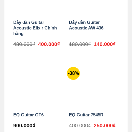
Dây đàn Guitar
Dây đàn Guitar
Acoustic Elixir Chính
Acoustic AW 436
hãng
Giá
Giá
Giá
Giá
480.000
₫
400.000
₫
180.000
₫
140.000
₫
gốc
hiện
gốc
hiện
là:
tại
là:
tại
480.000₫.
là:
180.000₫.
là:
400.000₫.
140.00
-38%
EQ Guitar GT6
EQ Guitar 7545R
Giá
Giá
900.000
₫
400.000
₫
250.000
₫
gốc
hiện