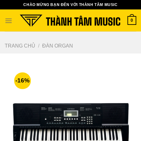
Bỏ
CHÀO MỪNG BẠN ĐẾN VỚI THÀNH TÂM MUSIC
qua
nội
0
dung
TRANG CHỦ
/
ĐÀN ORGAN
-16%