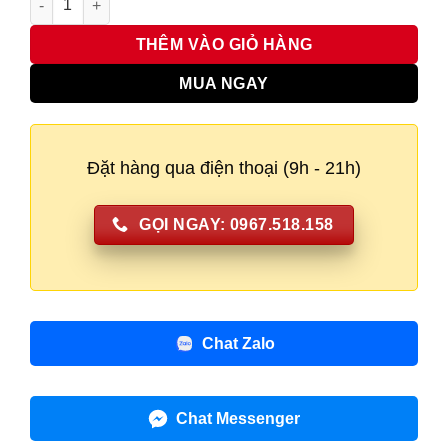
4.500.000₫.
là:
3.800.00
THÊM VÀO GIỎ HÀNG
MUA NGAY
Đặt hàng qua điện thoại (9h - 21h)
GỌI NGAY: 0967.518.158
Chat Zalo
Chat Messenger