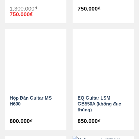
1.300.000
₫
750.000
₫
Giá
Giá
750.000
₫
gốc
hiện
là:
tại
1.300.000₫.
là:
750.000₫.
Hộp Đàn Guitar MS
EQ Guitar LSM
H600
GB550A (không đục
thùng)
800.000
₫
850.000
₫