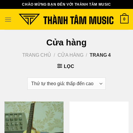
Bỏ
CHÀO MỪNG BẠN ĐẾN VỚI THÀNH TÂM MUSIC
qua
nội
0
dung
Cửa hàng
TRANG CHỦ
/
CỬA HÀNG
/
TRANG 4
LỌC